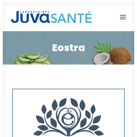
Eostra
L’AVENTURE JUVA SANTÉ
NOS MARQUES
NOS ENGAGEMENTS
NOUS REJOINDRE
Français
English