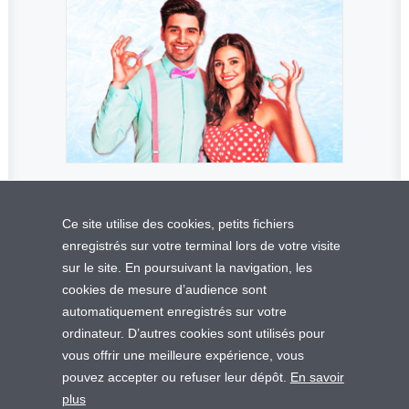
Ce site utilise des cookies, petits fichiers
enregistrés sur votre terminal lors de votre visite
sur le site. En poursuivant la navigation, les
cookies de mesure d’audience sont
© 2025 Juva Santé | Tous droits réservés.
automatiquement enregistrés sur votre
ordinateur. D’autres cookies sont utilisés pour
vous offrir une meilleure expérience, vous
MENTIONS LÉGALES
|
POLITIQUE DE CONFIDENTIALITÉ
|
pouvez accepter ou refuser leur dépôt.
En savoir
CGU
|
CONTACT
|
plus
INDEX EGALITE FEMMES – HOMMES
|
CHARTE RSE