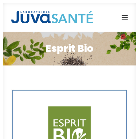
Esprit Bio
L’AVENTURE JUVA SANTÉ
NOS MARQUES
NOS ENGAGEMENTS
NOUS REJOINDRE
Français
English