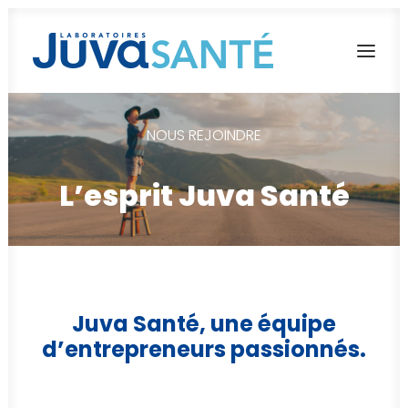
NOUS REJOINDRE
L’AVENTURE JUVA SANTÉ
NOS MARQUES
L’esprit Juva Santé
NOS ENGAGEMENTS
NOUS REJOINDRE
Français
Juva Santé, une équipe
English
d’entrepreneurs passionnés.