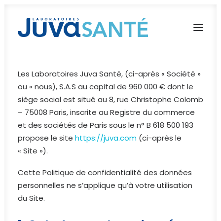
Les Laboratoires Juva Santé, (ci-après « Société »
L’AVENTURE JUVA SANTÉ
ou « nous), S.A.S au capital de 960 000 € dont le
NOS MARQUES
siège social est situé au 8, rue Christophe Colomb
– 75008 Paris, inscrite au Registre du commerce
NOS ENGAGEMENTS
et des sociétés de Paris sous le n° B 618 500 193
NOUS REJOINDRE
propose le site
https://juva.com
(ci-après le
« Site »).
Français
Cette Politique de confidentialité des données
English
personnelles ne s’applique qu’à votre utilisation
du Site.