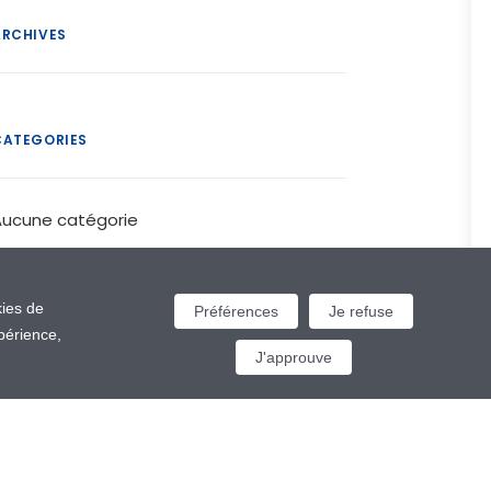
ARCHIVES
CATEGORIES
Aucune catégorie
META
kies de
Préférences
Je refuse
périence,
J'approuve
Connexion
Flux des publications
Flux des commentaires
Site de WordPress-FR