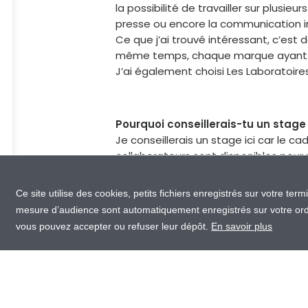
la possibilité de travailler sur plusie
presse ou encore la communication i
Ce que j’ai trouvé intéressant, c’est 
même temps, chaque marque ayant ses
J’ai également choisi Les Laboratoires
Pourquoi conseillerais-tu un stage
Je conseillerais un stage ici car le cad
collaborateurs sont disponibles pour 
formateur et offre une grande diversi
vision globale de la communication. O
Ce site utilise des cookies, petits fichiers enregistrés sur votre term
de transmettre !
mesure d’audience sont automatiquement enregistrés sur votre ordin
vous pouvez accepter ou refuser leur dépôt.
En savoir plus
À quel produit t’identifies-tu et po
Je m’identifie au Juvamine BOOST à c
produits que j’ai pu tester en arrivant