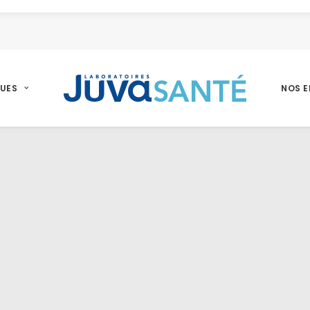
UES
NOS 