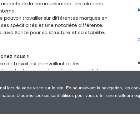
urs aspects de la communication : les relations
nterne.
de pouvoir travailler sur différentes marques en
 spécificités et une notoriété différente.
 Juva Santé pour sa structure et sa stabilité.
 chez nous ?
re de travail est bienveillant et les
répondre à nos questions. Le stage est très
té dans les missions. Cela permet d’avoir une
n a de l’autonomie et il y a une vraie volonté
inal lors de votre visite sur le site. En poursuivant la navigation, les coo
ateur. D’autres cookies sont utilisés pour vous offrir une meilleure ex
urquoi ?
roquer parce que c’est l’un des premiers
 et que j’adore son goût fruits rouges.