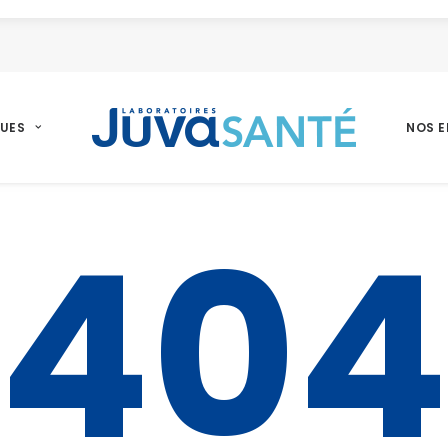
UES
NOS 
40