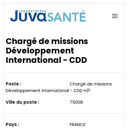
Chargé de missions
L’AVENTURE JUVA SANTÉ
Développement
NOS MARQUES
International - CDD
NOS ENGAGEMENTS
NOUS REJOINDRE
Poste :
Chargé de missions
Développement International - CDD H/F
Français
Ville du poste :
75008
Pays :
FRANCE